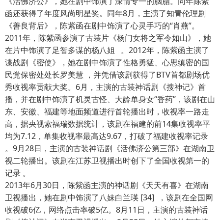
《活佛济公》，她在剧中饰演了深情专一的胭脂。同年陈紫
函还获得了年度风尚明星奖。同年8月，主演了知青伦理剧
《善良背后》，陈紫函在剧中饰演了心灵手巧的“肖燕”。
2011年，陈紫函参演了古装片《杨门女将之军令如山》，她
在片中饰演了足智多谋的杨八姐 。2012年，陈紫函主演了
谍战剧《密使》，她在剧中饰演了性格勇猛、心思缜密的国
民党保密处处长罗美慧 ，并凭借该剧获得了BTV首都剧场优
秀收视率贡献大奖。6月，主演的古装神话剧《搜神记》首
播，并在剧中饰演了机灵古怪、大龄单身女“香药”，该剧在山
东、安徽、福建等地面频道进行首轮播出时，收视率一路走
高，据央视索福瑞数据统计，该剧在福建的前14集收视率平
均为7.12，单集收视率最高达9.67，打破了福建收视率记录
。9月28日，主演的古装神话剧《活佛济公第三部》在湖南卫
视二轮播出。该剧在江苏卫视播出时创下了全国收视第一的
记录 。
2013年6月30日，陈紫函主演的神话剧《天天有喜》在湖南
卫视播出，她在剧中饰演了八妹白兰瑛 [34] ，该剧在全国网
收视破6亿，网络点击率破5亿。8月11日，主演的古装神话