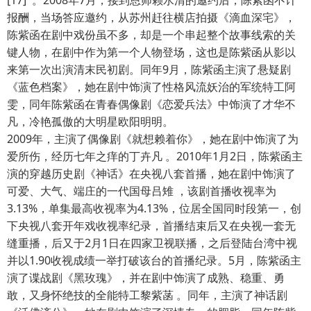
[17] 。2008年7月，接到恩师赖水清的邀约后，陈紫函不计
报酬，当场答应邀约，从苏州赶往横店拍摄《滴血深宅》，
陈紫函在剧中戏份虽不多，却是一个串起整个故事线索的关
键人物，在剧中作为第一个人物登场，这也是陈紫函从影以
来第一次出演清末民初剧。同年9月，陈紫函主演了悬疑剧
《蓝色档案》，她在剧中饰演了性格风流妖治的军统特工阿
雯，同年陈紫函在青春偶像剧《恋爱兵法》中饰演了才华不
凡，冷艳孤傲的大明星欧阳明明。
2009年，主演了偶像剧《就想赖着你》，她在剧中饰演了为
爱所伤，经历七年之痒的丁卉凡 。2010年1月2日，陈紫函主
演的穿越历史剧《神话》在央视八套首播，她在剧中饰演了
可爱、大气、端庄的一代国母吕雉 ，该剧首播收视率为
3.13%，单集最高收视率为4.13%，位居全国同时段第一，创
下央视八套开年戏收视率纪录，首播结束后又在央视一套无
缝重播，后又于2月1日在四家卫视联播，之后登陆台湾中视
并以1.90收视成绩一举打破该台的首播纪录。5月，陈紫函主
演了谍战剧《黑玫瑰》，并在剧中饰演了成熟、稳重、勇
敢，又身怀绝技的全能特工黎紫菡 。同年，主演了神话剧