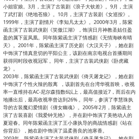
小姐宦娘。3月，主演了古装剧《浪子大钦差》。9月，主演
了武打剧《绝地苍狼》。10月，主演了古装剧《女巡按》。
1999年，主演了剧情片《李知凡太太》。2000年3月，陈紫
函主演了古装武侠剧《笑傲江湖》，饰演日月神教圣姑任盈
盈的属下蓝凤凰。同年陈紫函主演了情感剧《无情海峡有晴
天》。2001年，陈紫函主演了历史剧《大汉天子》，她在剧
中饰演了情真意切的平阳公主，该剧在南京电视台首播期间
获得同时段收视冠军 。同年，主演了古装武侠剧《卧虎藏
龙》。
2003年，陈紫函主演了古装武侠剧《倚天屠龙记》，她在剧
中饰演了个性火辣的殷离 ，该剧首先在台湾华视首映，收视
率一直维持在AC-尼尔森指数6以上，最高值接近7，而后在内
地播出后，最高收视率曾达到26% 。同年，参演了李慧珠执
导的古装魔幻爱情剧《倩女幽魂》。2005年2月，陈紫函主
演了古装喜剧《我爱钟无艳》，并在剧中饰演了美艳动人的
夏迎春。同年陈紫函主演了王小康执导的商战情感剧《站在
你背后》，她在剧中饰演了温柔善良的池寒香。
2003年，陈紫函主演了古装武侠剧《倚天屠龙记》，她在剧