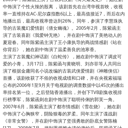
中饰演了个性火辣的殷离 ，该剧首先在台湾华视首映，收视
率一直维持在AC-尼尔森指数6以上，最高值接近7，而后在内
地播出后，最高收视率曾达到26% 。同年，参演了李慧珠执
导的古装魔幻爱情剧《倩女幽魂》。2005年2月，陈紫函主
演了古装喜剧《我爱钟无艳》，并在剧中饰演了美艳动人的
夏迎春。同年陈紫函主演了王小康执导的商战情感剧《站在
你背后》，她在剧中饰演了温柔善良的池寒香。
主演了古装魔幻神话剧《白蛇传》，她在剧中饰演了调皮可
爱的小青 。3月17日，陈紫函与黄晓明、刘亦菲等人共同出
演了根据金庸同名小说改编的古装武侠爱情剧《神雕侠侣》
首播，该剧收获了不俗的收视成绩和口碑，并在央视索福瑞
公布的2006年1至9月关于电视剧的调查数据中以45次的播出
率排名第一位 。之后登陆香港播出，并创下TVB剧集收视排
行榜季军，陈紫函则在剧中饰演了聪明伶俐的郭芙一角。
2007年6月，陈紫函主演了都市情感剧《雪在烧》，她在剧
中饰演了心胸狭窄，阴险狠毒的罗柔。同年主演了谍战剧
《非常女警》，并在剧中饰演了坚强勇敢的卧底女警陈楠