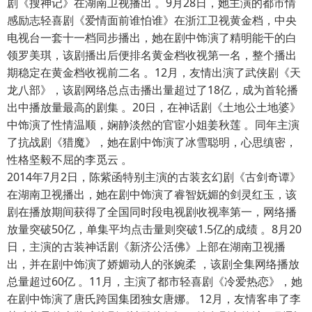
剧《搜神记》在湖南卫视播出 。9月28日，她主演的都市情
感励志轻喜剧《爱情面前谁怕谁》在浙江卫视黄金档，中央
电视台一套十一档同步播出，她在剧中饰演了精明能干的白
领罗美琪，该剧播出后便排名黄金档收视第一名，整个播出
期稳定在黄金档收视前二名 。12月，友情出演了武侠剧《天
龙八部》，该剧网络总点击播出量超过了18亿，成为首轮播
出中播放量最高的剧集 。20日，在神话剧《土地公土地婆》
中饰演了性情温顺，娴静淡然的官宦小姐姜秋莲 。同年主演
了抗战剧《猎魔》，她在剧中饰演了冰雪聪明，心思缜密，
性格坚毅不屈的李觅云 。
2014年7月2日，陈紫函特别主演的古装玄幻剧《古剑奇谭》
在湖南卫视播出，她在剧中饰演了睿智妩媚的剑灵红玉，该
剧在播放期间获得了全国同时段电视剧收视率第一，网络播
放量突破50亿，单集平均点击量则突破1.5亿的成绩 。8月20
日，主演的古装神话剧《新济公活佛》上部在湖南卫视播
出，并在剧中饰演了娇媚动人的张婉柔 ，该剧全集网络播放
总量超过60亿 。11月，主演了都市轻喜剧《冷爱热恋》，她
在剧中饰演了唐氏跨国集团独女唐娜。 12月，友情客串了李