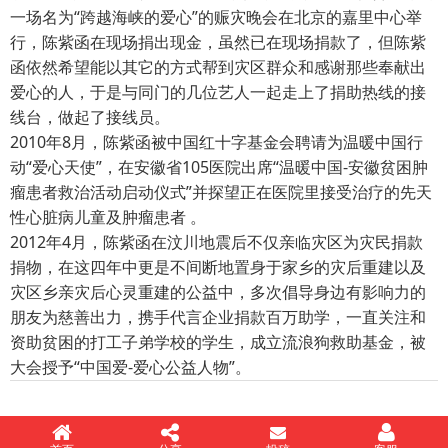
一场名为“跨越海峡的爱心”的赈灾晚会在北京的嘉里中心举
行，陈紫函在现场捐出现金，虽然已在现场捐款了，但陈紫
函依然希望能以其它的方式帮到灾区群众和感谢那些奉献出
爱心的人，于是与同门的几位艺人一起走上了捐助热线的接
线台，做起了接线员。
2010年8月，陈紫函被中国红十字基金会聘请为温暖中国行
动“爱心天使”，在安徽省105医院出席“温暖中国-安徽贫困肿
瘤患者救治活动启动仪式”并探望正在医院里接受治疗的先天
性心脏病儿童及肿瘤患者 。
2012年4月，陈紫函在汶川地震后不仅亲临灾区为灾民捐款
捐物，在这四年中更是不间断地置身于家乡的灾后重建以及
灾区乡亲灾后心灵重建的公益中，多次倡导身边有影响力的
朋友为慈善出力，携手代言企业捐款百万助学，一直关注和
资助贫困的打工子弟学校的学生，成立流浪狗救助基金，被
大会授予“中国爱-爱心公益人物”。