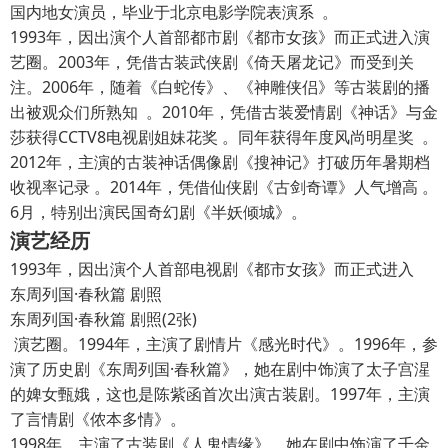
国内地女演员，毕业于北京电影学院表演系 。
1993年，因出演个人首部都市剧《都市女孩》而正式进入演
艺圈。2003年，凭借古装武侠剧《倚天屠龙记》而受到关
注。2006年，随着《白蛇传》、《神雕侠侣》等古装剧的播
出被观众们所熟知 。2010年，凭借古装爱情剧《神话》与金
莎获得CCTV8电视剧姐妹花奖 。同年获得年度风尚明星奖 。
2012年，主演的古装神话偶像剧《搜神记》打破历年暑期档
收视率记录 。2014年，凭借仙侠剧《古剑奇谭》人气增高 。
6月，特别出演民国奇幻剧《半妖倾城》。
演艺经历
1993年，因出演个人首部电视剧《都市女孩》而正式进入
东周列国·春秋篇 剧照
东周列国·春秋篇 剧照(2张)
演艺圈。1994年，主演了剧情片《感光时代》。1996年，参
演了历史剧《东周列国·春秋篇》，她在剧中饰演了太子宫湦
的婢女甄娥，这也是陈紫函首次出演古装剧。1997年，主演
了言情剧《侬本多情》。
1998年，主演了古装剧《人鬼情缘》，她在剧中饰演了千金