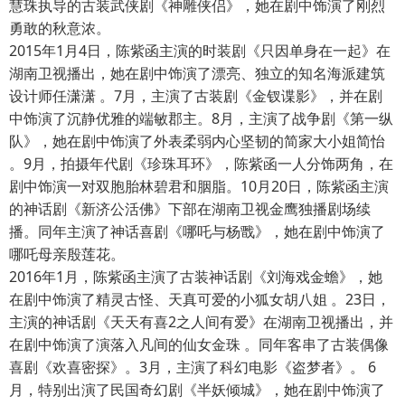
慧珠执导的古装武侠剧《神雕侠侣》，她在剧中饰演了刚烈
勇敢的秋意浓。
2015年1月4日，陈紫函主演的时装剧《只因单身在一起》在
湖南卫视播出，她在剧中饰演了漂亮、独立的知名海派建筑
设计师任潇潇 。7月，主演了古装剧《金钗谍影》，并在剧
中饰演了沉静优雅的端敏郡主。8月，主演了战争剧《第一纵
队》，她在剧中饰演了外表柔弱内心坚韧的简家大小姐简怡
。9月，拍摄年代剧《珍珠耳环》，陈紫函一人分饰两角，在
剧中饰演一对双胞胎林碧君和胭脂。10月20日，陈紫函主演
的神话剧《新济公活佛》下部在湖南卫视金鹰独播剧场续
播。同年主演了神话喜剧《哪吒与杨戬》，她在剧中饰演了
哪吒母亲殷莲花。
2016年1月，陈紫函主演了古装神话剧《刘海戏金蟾》，她
在剧中饰演了精灵古怪、天真可爱的小狐女胡八姐 。23日，
主演的神话剧《天天有喜2之人间有爱》在湖南卫视播出，并
在剧中饰演了演落入凡间的仙女金珠 。同年客串了古装偶像
喜剧《欢喜密探》。3月，主演了科幻电影《盗梦者》。 6
月，特别出演了民国奇幻剧《半妖倾城》，她在剧中饰演了