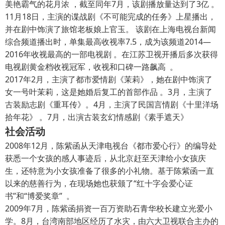
美艳霸气的花月浓 ，截至同年7月，该剧播放量达到了3亿 。
11月18日，主演的谍战剧《不可能完成的任务》上星播出，
并在剧中饰演了旅馆老板娘上官玉。 该剧在上海电视台新闻
综合频道播出时，单集最高收视率7.5，成为该频道2014—
2016年收视最高的一部电视剧 。在江苏卫视开播后多次获得
电视剧黄金档收视冠军，收视和口碑一路飙高 。
2017年2月，主演了都市爱情剧《茉莉》，她在剧中饰演了
女一号叶茉莉，这是她婚后复工的首部作品 。3月，主演了
古装励志剧《重耳传》。4月，主演了民国言情剧《十里洋场
拾年花》 。7月，出演古装玄幻情感剧《素手遮天》
社会活动
2008年12月，陈紫函从天津电视台《都市爱心行》的编导处
获悉一个女孩的感人事迹后，从北京赶至天津给小女孩庆
生，还特意为小女孩准备了很多的小礼物。基于陈紫函一直
以来的慈善行为，在现场她也获颁了“红十字会爱心证
书”和“博爱奖章” 。
2009年7月，陈紫函捐资一百万资助石青华校长建立光爱小
学。8月，台湾南部地区经历了水灾，由六大卫视联合主办的